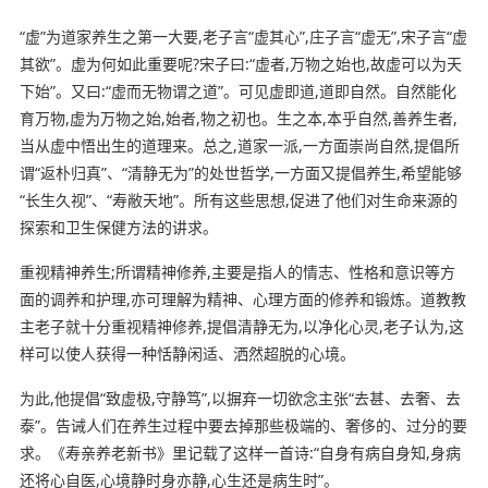
“虚”为道家养生之第一大要,老子言“虚其心”,庄子言“虚无”,宋子言“虚
其欲”。虚为何如此重要呢?宋子曰:“虚者,万物之始也,故虚可以为天
下始”。又曰:“虚而无物谓之道”。可见虚即道,道即自然。自然能化
育万物,虚为万物之始,始者,物之初也。生之本,本乎自然,善养生者,
当从虚中悟出生的道理来。总之,道家一派,一方面崇尚自然,提倡所
谓“返朴归真”、“清静无为”的处世哲学,一方面又提倡养生,希望能够
“长生久视”、“寿敝天地”。所有这些思想,促进了他们对生命来源的
探索和卫生保健方法的讲求。
重视精神养生;所谓精神修养,主要是指人的情志、性格和意识等方
面的调养和护理,亦可理解为精神、心理方面的修养和锻炼。道教教
主老子就十分重视精神修养,提倡清静无为,以净化心灵,老子认为,这
样可以使人获得一种恬静闲适、洒然超脱的心境。
为此,他提倡“致虚极,守静笃”,以摒弃一切欲念主张“去甚、去奢、去
泰”。告诫人们在养生过程中要去掉那些极端的、奢侈的、过分的要
求。《寿亲养老新书》里记载了这样一首诗:“自身有病自身知,身病
还将心自医,心境静时身亦静,心生还是病生时”。