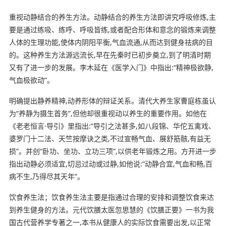
重视动静结合的养生方法。动静结合的养生方法即讲究呼吸修炼,主
要是通过练吸、练呼、呼吸皆练,或者配合形体和意念的锻炼来调整
人体的生理功能,使体内阴阳平衡,气血流通,从而达到健身祛病的目
的。这种养生方法源远流长,早在先秦时已初步奠立,到了明清时期
又有了进一步的发展。李木延在《医学入门》中指出:“精神极欲静,
气血极欲动”。
明确提出静养精神,动养形体的辩证关系。清代大养生家曹庭栋虽认
为“养静为摄生首务”,但他却很重视动以养生的重要作用。如他在
《老老恒言·导引》里指出:“导引之法甚多,如八段锦、华佗五禽戏、
婆罗门十二法、天竺按摩诀之类,不过宣畅气血、展舒筋骸,有益无
损”。并创“卧功、坐功、立功三项”,以供老年锻炼之用。方开进一步
指出动静必须适宜,切忌过动或过静,如他说:“动静合宜,气血和畅,百
病不生,乃得尽其天年”。
饮食养生法；饮食养生法主要是指通过合理的安排和调整饮食来达
到养生健身的方法。元代饮膳太医忽思慧的《饮膳正要》一书为我
国古代营养学专著之一,本书从健康人的实际饮食需要出发,以正常