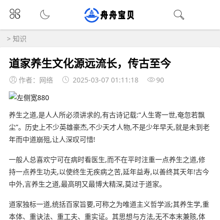
>
知识
道家养生文化源远流长，传古至今
作者：网络
2025-03-07 01:11:18
90
养生之道,是人人所必须讲求的,有古诗记载:“人生寄一世,奄忽若飘
尘”。历史上不少英雄豪杰,不少天才人物,不是少年早夭,就是未到老
年而中道崩殂,让人深叹可惜!
一般人总喜欢宁可在病时看医生,而不在平时注重一点养生之道,修
持一点养生功夫,以使终生无疾病之苦,延年益寿,以善终其天年!古今
中外,言养生之道,最高明又最博大精深,莫过于道家。
道家独标一道,统括百家旨要,可称之为唯道主义哲学派;其养生学,重
本体、重诀法、重工夫、重实证。其思想与方法,无不本末兼赅,体