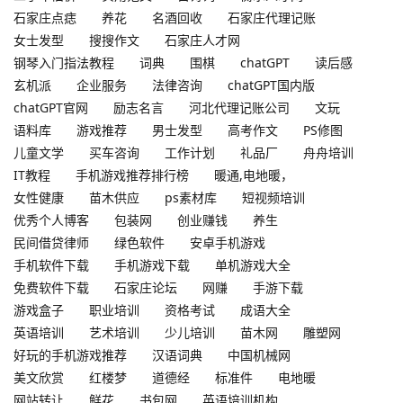
石家庄点痣
养花
名酒回收
石家庄代理记账
女士发型
搜搜作文
石家庄人才网
钢琴入门指法教程
词典
围棋
chatGPT
读后感
玄机派
企业服务
法律咨询
chatGPT国内版
chatGPT官网
励志名言
河北代理记账公司
文玩
语料库
游戏推荐
男士发型
高考作文
PS修图
儿童文学
买车咨询
工作计划
礼品厂
舟舟培训
IT教程
手机游戏推荐排行榜
暖通,电地暖，
女性健康
苗木供应
ps素材库
短视频培训
优秀个人博客
包装网
创业赚钱
养生
民间借贷律师
绿色软件
安卓手机游戏
手机软件下载
手机游戏下载
单机游戏大全
免费软件下载
石家庄论坛
网赚
手游下载
游戏盒子
职业培训
资格考试
成语大全
英语培训
艺术培训
少儿培训
苗木网
雕塑网
好玩的手机游戏推荐
汉语词典
中国机械网
美文欣赏
红楼梦
道德经
标准件
电地暖
网站转让
鲜花
书包网
英语培训机构