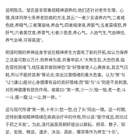
说明陈氏、邹氏是非常重视精神调养的,他们还针对老年生理、心
理,具体列举七条养老防病的方法,其云:“一者少言语养内气;二者戒
色欲,养精气;三者薄滋味,养血气;四者咽津液,养脏气;五者莫嗔怒,养
肝气;六者美饮食,养胃气;七者少思虑,养心气。人由气生,气由神往,
养气全神,可得真道”。
明清时期的养神益身学说在精神养生方面有了新的开拓,如认为保养
之法虽可数以万计,但养神为首,并重申前人“大怖生狂,大恐伤肾,临
危冒险则魂飞,戏狂禽异兽则神恐”及“好憎者使人心弗疾去,其志气日
耗,所以不能终其寿”等论点,突出过激情绪的重大危害。认为“笑”与
“让”(谦让)是对心身健康有益的良好情绪;而“恼”与“斗”则是不良刺激,
对形神健康有损伤作用。故歌曰:“笑一笑,少一少;恼一恼,老一老;斗
一斗,瘦一瘦;让一让,胖一胖。”
这与现代所谓“笑一笑,十年少;愁一愁,白了头”同出一理。这一时期,
还特别重视精神情绪在疾病治疗中的作用,所以说:“能守戒忌,则功过
于药之半矣”。为此,清代画家高桐轩提出以耕耘、把帚、教子、知
足、安居、畅谈、漫步、沐浴、高卧、曝背等作为养生“十乐”。