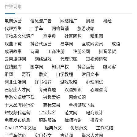
作弊现象
电商运营
信息流广告
网络推广
周易
易经
代理招生
二手车
网络营销
旅游攻略
非物质文化遗产
查字典
社区团购
精雕图
戏曲下载
抖音代运营
易学网
互联网资讯
成语
成语故事
诗词
工商注册
注册公司
抖音带货
云南旅游网
网络游戏
代理记账
短视频运营
在线题库
国学网
知识产权
抖音运营
雕龙客
雕塑
奇石
散文
自学教程
常用文书
河北生活网
好书推荐
游戏攻略
心理测试
石家庄人才网
考研真题
汉语知识
心理咨询
手游安卓版下载
兴趣爱好
网络知识
十大品牌排行榜
商标交易
单机游戏下载
短视频代运营
宝宝起名
范文网
电商设计
免费发布信息
服装服饰
律师咨询
搜救犬
Chat GPT中文版
经典范文
优质范文
工作总结
二手车估价
实用范文
古诗词
衡水人才网