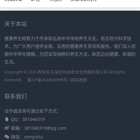
关于本站
健康养生网致力于传承和弘扬中华传统养生文化，结合现代科学技
术，为广大用户提供全面、实用的健康养生资讯和服务。我们深入挖
掘中华养生精髓，为您呈现纯粹的养生方法，助您迈向健康、和谐的
生活。
Copyright © 2024 养生网 石家庄抖帅宫文化传媒有限公司 All Rights
Reserved.
冀ICP备2023006999号-1
网站地图
联系我们
合作或咨询可通过如下方式：
QQ：381046319
邮箱：381046319@qq.com
微信：semjishu