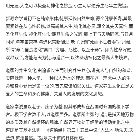
用无遗;大之可以极圣功神化之妙造,小之可以达养生尽年之微旨。
新寿命学旨初不在纯修形体,徒事延长自然生命,得个健康长寿,其最
要紧处在从心性起修,以高尚其人生,纯化其心灵,浑全其先天真性,而
圣化其生命,神化其生命;期其生命之光辉,能上下与天地同流,与日月
同光,与宇宙常存,与造化常新!此即老子所谓“死而不亡者寿”。丹经
所谓“命而自造者化”易曰:“穷理、尽性、以至于命”。即为性命浑融,
双尽双至,方能与天为徒,与道合一,以达圣功神化之最高人生境界。
道家的养生文化,由追求长生而讲究养生养心,讲究人与自然的和谐,
实际就是一种人学、一种以人为本的理念,而在这一理念中,人的生
命和身心健康是第一位的,首先应该加以关注。道家养生文化正是关
爱人的生命和身心健康、关爱人的发展的文化思想。
道家学说虽以老子、庄子为基,但其形成却在战国时齐国的稷下学
宫。稷下学宫数千人,以道家居多。道家所主张的“道”,是指天地万物
的本质及其自然循环的规律,自然界万物处于经常的运动变化之中,
道即是其基本法则。《道德经》第二十五章中说:“人法地,地法天,天
法道,道法自然。”就是关于道的具体阐述。