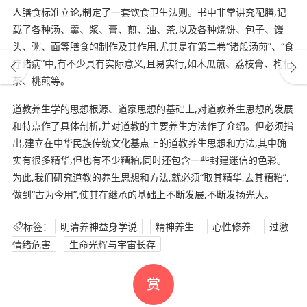
人膳食标准立论,制定了一套饮食卫生法则。书中非常讲究配膳,记
载了各种汤、羹、浆、膏、煎、油、茶,以及各种烧饼、包子、馒
头、粥、面等膳食的制作及其作用,尤其是在第二卷“诸般汤煎”、“食
疗诸病”中,有不少具有实际意义,且易实行,如木瓜煎、荔枝膏、枸杞
茶、桃煎等。
道教养生学的思想根源、道家思想的基础上,对道教养生思想的发展
和特点作了具体剖析,并对道教的主要养生方法作了介绍。但必须指
出,建立在中华民族传统文化基点上的道教养生思想和方法,其中确
实有很多精华,但也有不少糟粕,同时还包含一些封建迷信的色彩。
为此,我们研究道教的养生思想和方法,就必须“取其精华,去其糟粕”,
做到“古为今用”,使其在继承的基础上不断发展,不断发扬光大。
标签：
明清养神益身学说
精神养生
心性修养
过激
情绪危害
生命光辉与宇宙长存
赏