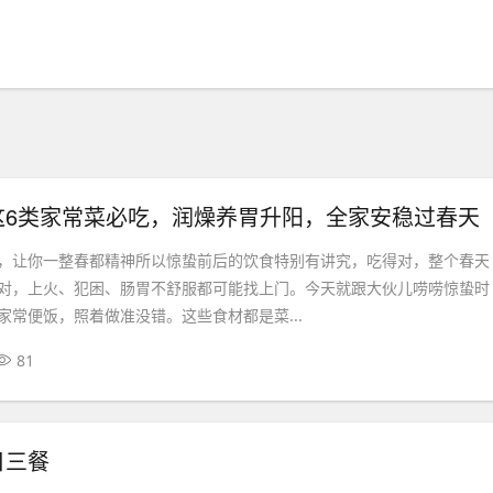
这6类家常菜必吃，润燥养胃升阳，全家安稳过春天
，让你一整春都精神所以惊蛰前后的饮食特别有讲究，吃得对，整个春天
对，上火、犯困、肠胃不舒服都可能找上门。今天就跟大伙儿唠唠惊蛰时
家常便饭，照着做准没错。这些食材都是菜...
81
日三餐