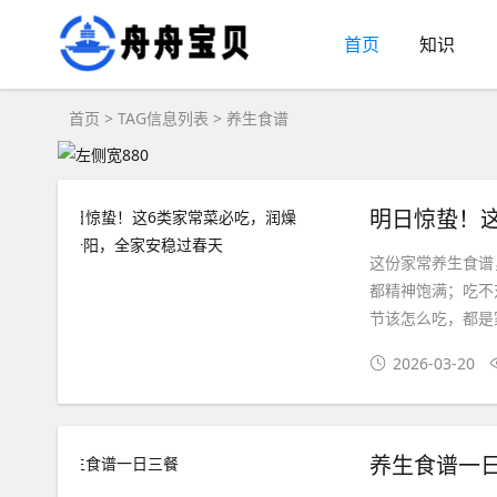
首页
知识
首页
> TAG信息列表 > 养生食谱
明日惊蛰！
这份家常养生食谱
都精神饱满；吃不
节该怎么吃，都是
2026-03-20
养生食谱一