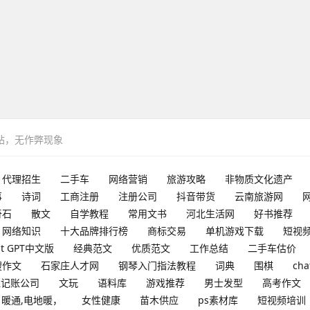
网站，无作弊现象
代理招生
二手车
网络营销
旅游攻略
非物质文化遗产
事
诗词
工商注册
注册公司
抖音带货
云南旅游网
奇石
散文
自学教程
常用文书
河北生活网
好书推荐
网络知识
十大品牌排行榜
商标交易
单机游戏下载
短视
at GPT中文版
经典范文
优质范文
工作总结
二手车估价
搜作文
石家庄人才网
钢琴入门指法教程
词典
围棋
cha
理记账公司
文玩
语料库
游戏推荐
男士发型
高考作文
暖通,电地暖，
女性健康
苗木供应
ps素材库
短视频培训