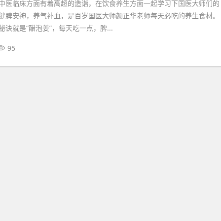
中医临床方面有着高超的造诣，在饮食养生方面一起学习下国医大师们的
健脾安神，养气补血，是百岁国医大师颜正华老师每天必吃的养生食材。
诀就是“醋泡姜”，每天吃一点，脾...
95