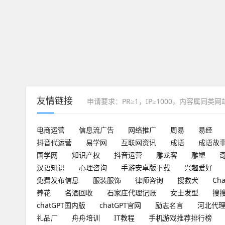
友情链接
申请要求：PR≥1，IP≥1000，内容属同类
电商运营
信息流广告
网络推广
周易
易经
抖音代运营
易学网
互联网资讯
成语
成语故
国学网
知识产权
抖音运营
雕龙客
雕塑
汉语知识
心理咨询
手游安卓版下载
兴趣爱好
免费发布信息
服装服饰
律师咨询
搜救犬
Ch
养花
名酒回收
石家庄代理记账
女士发型
搜
chatGPT国内版
chatGPT官网
励志名言
河北代
礼品厂
舟舟培训
IT教程
手机游戏推荐排行榜