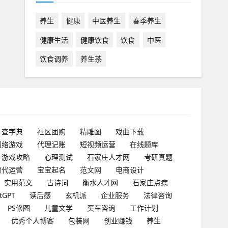
养生
健康
中医养生
春季养生
健康生活
健康饮食
饮食
中医
饮食调养
养生茶
查字典
社区团购
精雕图
戏曲下载
网络游戏
代理记账
短视频运营
在线题库
游戏攻略
心理测试
石家庄人才网
考研真题
频代运营
宝宝起名
范文网
电商设计
实用范文
古诗词
衡水人才网
石家庄点痣
tGPT
读后感
玄机派
企业服务
法律咨询
PS修图
儿童文学
买车咨询
工作计划
优秀个人博客
包装网
创业赚钱
养生