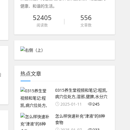
健康、和谐的生活。
52405
556
阅读数
文章数
热点文章
着
0315养生堂视频和笔记:程凯,
病穴位处方,湿邪,健脾,水分穴
2025-01-11
245
怎么样快速补充“津液”的8种
食物
2025-01-07
233