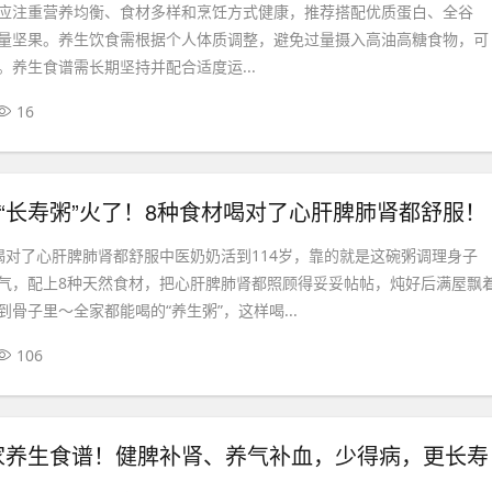
应注重营养均衡、食材多样和烹饪方式健康，推荐搭配优质蛋白、全谷
量坚果。养生饮食需根据个人体质调整，避免过量摄入高油高糖食物，可
。养生食谱需长期坚持并配合适度运...
16
的“长寿粥”火了！8种食材喝对了心肝脾肺肾都舒服！
喝对了心肝脾肺肾都舒服中医奶奶活到114岁，靠的就是这碗粥调理身子
气，配上8种天然食材，把心肝脾肺肾都照顾得妥妥帖帖，炖好后满屋飘
骨子里～全家都能喝的“养生粥”，这样喝...
106
家养生食谱！健脾补肾、养气补血，少得病，更长寿