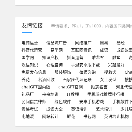
友情链接
申请要求：PR≥1，IP≥1000，内容属同类
电商运营
信息流广告
网络推广
周易
易经
抖音代运营
易学网
互联网资讯
成语
成语故
国学网
知识产权
抖音运营
雕龙客
雕塑
汉语知识
心理咨询
手游安卓版下载
兴趣爱好
免费发布信息
服装服饰
律师咨询
搜救犬
Ch
养花
名酒回收
石家庄代理记账
女士发型
搜
chatGPT国内版
chatGPT官网
励志名言
河北代
礼品厂
舟舟培训
IT教程
手机游戏推荐排行榜
民间借贷律师
绿色软件
安卓手机游戏
手机软件
资格考试
成语大全
英语培训
艺术培训
少儿
电地暖
网站转让
鲜花
书包网
英语培训机构