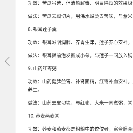
功效：苦瓜虽苦，但清热解毒、明目除烦的效果极
做法：苦瓜去瓤切片，用沸水焯烫去苦味，与薏米
8. 银耳莲子羹
功效：银耳滋阴润肺、养胃生津，莲子养心安神。
做法：银耳提前泡发撕成小朵，与莲子一同放入锅
9. 山药红枣粥
功效：山药健脾益胃、补肾固精，红枣补血安神。
养生。
做法：山药去皮切块，与红枣、大米一同煮粥，粥
10. 荞麦燕麦粥
功效：荞麦和燕麦都是粗粮中的佼佼者，富含膳食