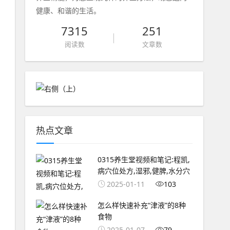
健康、和谐的生活。
7315
251
阅读数
文章数
热点文章
0315养生堂视频和笔记:程凯,
病穴位处方,湿邪,健脾,水分穴
2025-01-11
103
怎么样快速补充“津液”的8种
食物
2025-01-07
79