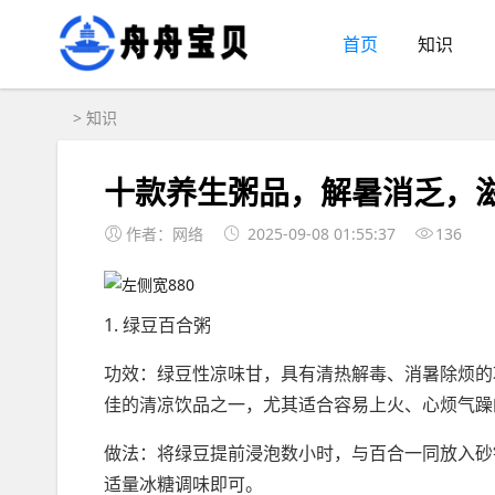
首页
知识
>
知识
十款养生粥品，解暑消乏，
作者：网络
2025-09-08 01:55:37
136
1. 绿豆百合粥
功效：绿豆性凉味甘，具有清热解毒、消暑除烦的
佳的清凉饮品之一，尤其适合容易上火、心烦气躁
做法：将绿豆提前浸泡数小时，与百合一同放入砂
适量冰糖调味即可。