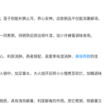
；莲子则能补脾止泻、养心安神。这款粥品不仅能消暑解渴，
一同煮粥，待粥熟后捞出荷叶渣，加少许蜂蜜调味食用。
心、利尿消肿。两者搭配，是夏季祛湿消肿、
美容养颜
的佳
入锅中，加足量水，大火烧开后转小火慢煮至软烂，加糖调味
物质，具有清热解暑、利尿解毒的作用。用它煮粥，既解暑又