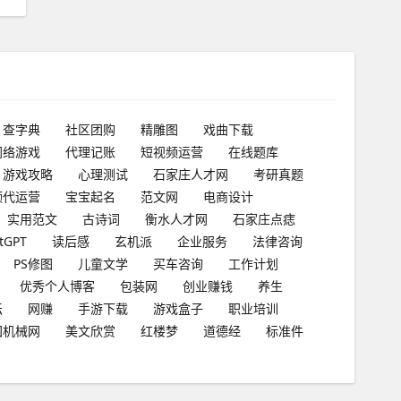
查字典
社区团购
精雕图
戏曲下载
网络游戏
代理记账
短视频运营
在线题库
游戏攻略
心理测试
石家庄人才网
考研真题
频代运营
宝宝起名
范文网
电商设计
实用范文
古诗词
衡水人才网
石家庄点痣
tGPT
读后感
玄机派
企业服务
法律咨询
PS修图
儿童文学
买车咨询
工作计划
优秀个人博客
包装网
创业赚钱
养生
坛
网赚
手游下载
游戏盒子
职业培训
国机械网
美文欣赏
红楼梦
道德经
标准件