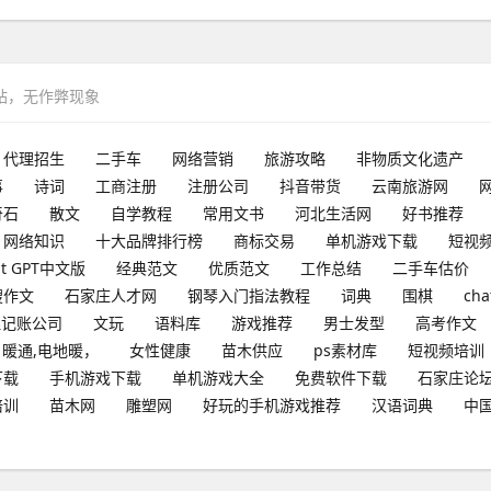
网站，无作弊现象
代理招生
二手车
网络营销
旅游攻略
非物质文化遗产
事
诗词
工商注册
注册公司
抖音带货
云南旅游网
奇石
散文
自学教程
常用文书
河北生活网
好书推荐
网络知识
十大品牌排行榜
商标交易
单机游戏下载
短视
at GPT中文版
经典范文
优质范文
工作总结
二手车估价
搜作文
石家庄人才网
钢琴入门指法教程
词典
围棋
cha
理记账公司
文玩
语料库
游戏推荐
男士发型
高考作文
暖通,电地暖，
女性健康
苗木供应
ps素材库
短视频培训
下载
手机游戏下载
单机游戏大全
免费软件下载
石家庄论
培训
苗木网
雕塑网
好玩的手机游戏推荐
汉语词典
中