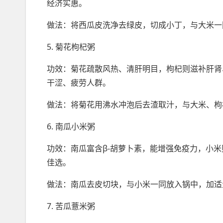
经济实惠。
做法：将西瓜皮洗净去绿皮，切成小丁，与大米一
5. 菊花枸杞粥
功效：菊花疏散风热、清肝明目，枸杞则滋补肝肾
干涩、疲劳人群。
做法：将菊花用沸水冲泡后去渣取汁，与大米、枸
6. 南瓜小米粥
功效：南瓜富含β-胡萝卜素，能增强免疫力，小
佳选。
做法：南瓜去皮切块，与小米一同放入锅中，加适
7. 苦瓜薏米粥