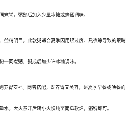
同煮粥，粥熟后加入少量冰糖或蜂蜜调味。
、益精明目。此款粥适合夏季因用眼过度、熬夜等导致的眼睛
杞一同煮粥，粥成后加少许冰糖调味。
米则养胃安神。两者搭配，既养胃又美容，是夏季早餐或晚餐的
量水，大火煮开后转小火慢炖至南瓜软烂，粥稠即可。